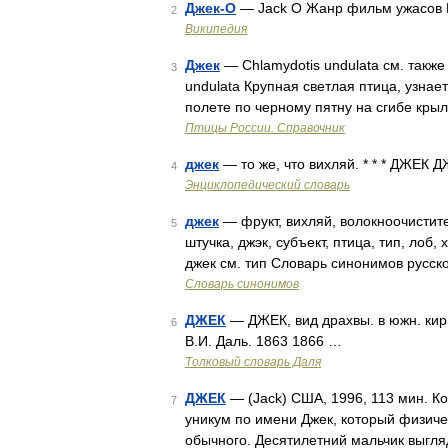
Джек-О
— Jack O Жанр фильм ужасов
2
Википедия
Джек
— Chlamydotis undulata см. также 
3
undulata Крупная светлая птица, узнае
полете по черному пятну на сгибе кры
Птицы России. Справочник
джек
— то же, что вихляй. * * * ДЖЕК 
4
Энциклопедический словарь
джек
— фрукт, вихляй, волокноочистител
5
штучка, джэк, субъект, птица, тип, лоб
джек см. тип Словарь синонимов русск
Словарь синонимов
ДЖЕК
— ДЖЕК, вид драхвы. в южн. кирги
6
В.И. Даль. 1863 1866 …
Толковый словарь Даля
ДЖЕК
— (Jack) США, 1996, 113 мин. К
7
уникум по имени Джек, который физичес
обычного. Десятилетний мальчик выгля