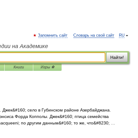
Запомнить сайт
Словарь на свой сайт
RU
едии на Академике
Найти!
Книги
Игры ⚽
 Джек&#160; село в Губинском районе Азербайджана.
нсиса Форда Копполы. Джек&#160; птица семейства
macqueeni; по другим данным&#160; то же, что&#8230; …