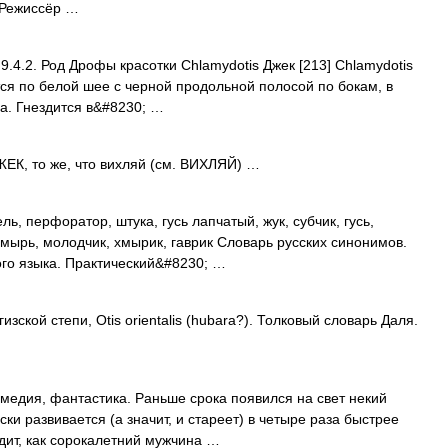
 Режиссёр …
9.4.2. Род Дрофы красотки Chlamydotis Джек [213] Chlamydotis
тся по белой шее с черной продольной полосой по бокам, в
ла. Гнездится в&#8230; …
ДЖЕК, то же, что вихляй (см. ВИХЛЯЙ) …
ь, перфоратор, штука, гусь лапчатый, жук, субчик, гусь,
, хмырь, молодчик, хмырик, гаврик Словарь русских синонимов.
ого языка. Практический&#8230; …
зской степи, Otis orientalis (hubara?). Толковый словарь Даля.
омедия, фантастика. Раньше срока появился на свет некий
ки развивается (а значит, и стареет) в четыре раза быстрее
дит, как сорокалетний мужчина …