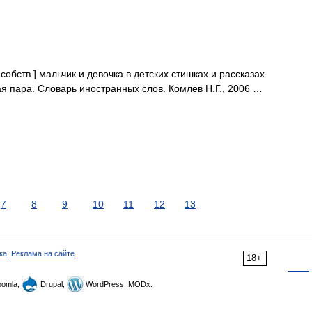
 собств.] мальчик и девочка в детских стишках и рассказах.
я пара. Словарь иностранных слов. Комлев Н.Г., 2006 …
7
8
9
10
11
12
13
ка
,
Реклама на сайте
18+
omla,
Drupal,
WordPress, MODx.