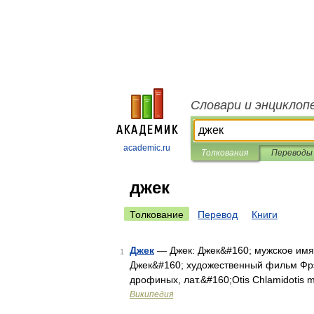
Словари и энциклоп
academic.ru
Толкования
Переводы
джек
Толкование
Перевод
Книги
Джек
— Джек: Джек&#160; мужское имя.
1
Джек&#160; художественный фильм Фрэ
дрофиных, лат.&#160;Otis Chlamidotis 
Википедия